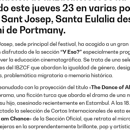
do este jueves 23 en varias p
 Sant Josep, Santa Eulalia de
i de Portmany.
osep, sede principal del festival, ha acogido a un gra
 disfrutado de la sección
“Y Eso?”
especialmente pro
ver la educación cinematográfica. Se trata de una sel
ales del IBZCF que abordan la igualdad de género, desi
, problemática migratoria o memoria histórica.
eanudado con la proyección del título
«The Dance of Al
orama, una ficción turca que aborda el drama de una 
su hijo, asesinado recientemente en Estambul. A las 18
tado la selección de Cortos Internacionales de esta ed
I am Chance»
de la Sección Oficial, que retrata el mi
ejeras en la sorprendentemente brillante, pop y artíst