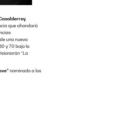
Casalderrey
,
ncia que ahondará
encias
 de una nueva
0 y 70 bajo la
visionarán “La
love”
nominado a los