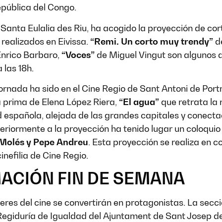
epública del Congo.
Santa Eulalia des Riu, ha acogido la proyección de cor
y realizados en Eivissa.
“Remi. Un corto muy trendy”
d
Enrico Barbaro,
“Voces”
de Miguel Vingut son algunos de
 las 18h.
 jornada ha sido en el Cine Regio de Sant Antoni de Po
 prima de Elena López Riera,
“El agua”
que retrata la
d española, alejada de las grandes capitales y conecta
teriormente a la proyección ha tenido lugar un coloqui
Molés y Pepe Andreu
. Esta proyección se realiza en 
inefilia de Cine Regio.
CIÓN FIN DE SEMANA
jeres del cine se convertirán en protagonistas. La secc
Regiduría de Igualdad del Ajuntament de Sant Josep de