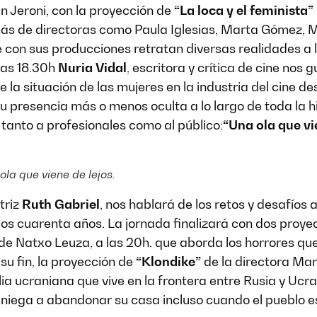
Can Jeroni, con la proyección de
“La loca y el feminista”
s más de directoras como Paula Iglesias, Marta Gómez, 
e con sus producciones retratan diversas realidades a 
las 18.30h
Nuria Vidal
, escritora y crítica de cine nos 
e la situación de las mujeres en la industria del cine d
su presencia más o menos oculta a lo largo de toda la hi
tanto a profesionales como al público:
“Una ola que vi
ola que viene de lejos.
triz
Ruth Gabriel
, nos hablará de los retos y desafíos 
os cuarenta años. La jornada finalizará con dos proyec
de Natxo Leuza, a las 20h. que aborda los horrores que
 su fin, la proyección de
“Klondike”
de la directora Ma
lia ucraniana que vive en la frontera entre Rusia y Ucran
se niega a abandonar su casa incluso cuando el pueblo 