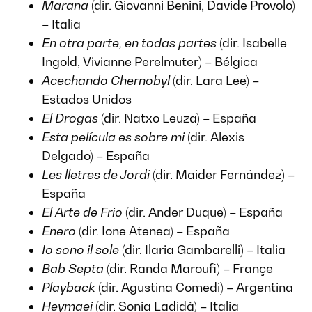
Marana
(dir. Giovanni Benini, Davide Provolo)
– Italia
En otra parte, en todas partes
(dir. Isabelle
Ingold, Vivianne Perelmuter) – Bélgica
Acechando Chernobyl
(dir. Lara Lee) –
Estados Unidos
El Drogas
(dir. Natxo Leuza) – España
Esta película es sobre mi
(dir. Alexis
Delgado) – España
Les lletres de Jordi
(dir. Maider Fernández) –
España
El Arte de Frio
(dir. Ander Duque) – España
Enero
(dir. Ione Atenea) – España
Io sono il sole
(dir. Ilaria Gambarelli) – Italia
Bab Septa
(dir. Randa Maroufi) – Françe
Playback
(dir. Agustina Comedi) – Argentina
Heymaei
(dir. Sonia Ladidà) – Italia