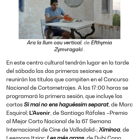
Ara la llum cau vertical
, de
Efthymia
Zymvragaki
.
En este centro cultural tendrán lugar en la tarde
del sábado las dos primeras sesiones que
reunirán los títulos que compiten en el Concurso
Nacional de Cortometrajes. A las 17:00 horas se
programará la primera sesión, que incluye los
cortos
Si mai no ens haguéssim separat
, de Marc
Esquirol;
L’Avenir
, de Santiago Ráfales –Premio
al Mejor Corto Nacional de la 67 Semana
Internacional de Cine de Valladolid-;
Ximinoa
, de
Leemans Itziar;
Les més grans
, de Dubi Cano,