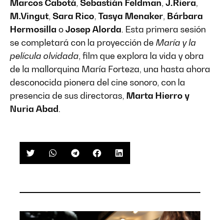
Marcos Cabotá
,
Sebastián Feldman
,
J.Riera
,
M.Vingut
,
Sara Rico
,
Tasya Menaker
,
Bárbara
Hermosilla
o
Josep Alorda
. Esta primera sesión
se completará con la proyección de
María y la
película olvidada
, film que explora la vida y obra
de la mallorquina María Forteza, una hasta ahora
desconocida pionera del cine sonoro, con la
presencia de sus directoras,
Marta Hierro y
Nuria Abad
.