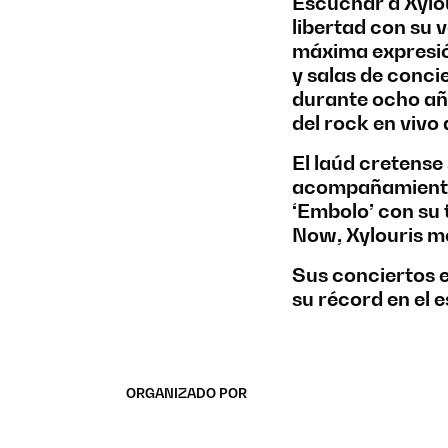
Escuchar a Xylou
libertad con su 
máxima expresión
y salas de conci
durante ocho añ
del rock en vivo 
El laúd cretens
acompañamiento.
‘Embolo’ con su 
Now, Xylouris mo
Sus conciertos e
su récord en el 
ORGANIZADO POR