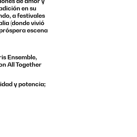
ciones de amor y
adición en su
do, a festivales
lia (donde vivió
 próspera escena
ris Ensemble,
on All Together
idad y potencia;