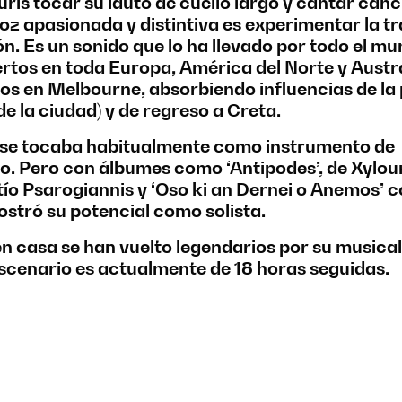
ris tocar su lauto de cuello largo y cantar can
voz apasionada y distintiva es experimentar la tr
. Es un sonido que lo ha llevado por todo el mun
ertos en toda Europa, América del Norte y Austra
os en Melbourne, absorbiendo influencias de la
de la ciudad) y de regreso a Creta.
e se tocaba habitualmente como instrumento de
 Pero con álbumes como ‘Antipodes’, de Xylou
tío Psarogiannis y ‘Oso ki an Dernei o Anemos’ c
stró su potencial como solista.
n casa se han vuelto legendarios por su musical
escenario es actualmente de 18 horas seguidas.