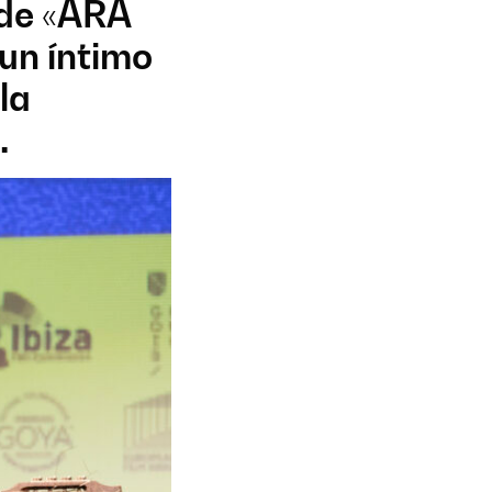
 de «ARA
un íntimo
la
.