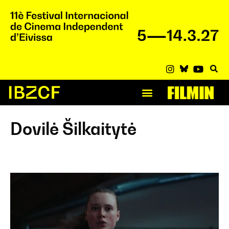
Dovilė Šilkaitytė