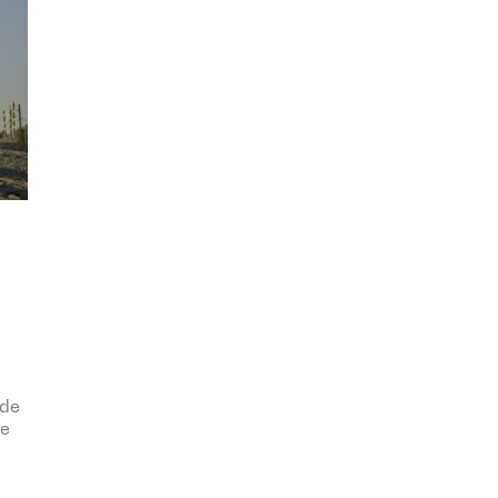
 de
de