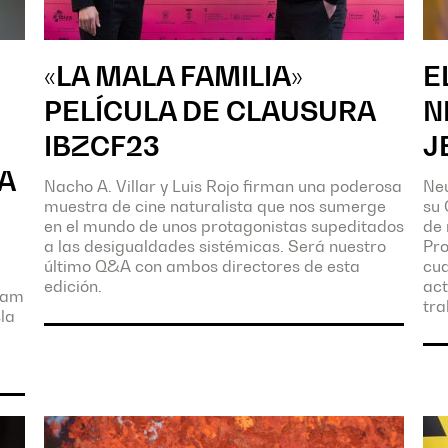
«LA MALA FAMILIA»
E
PELÍCULA DE CLAUSURA
N
IBZCF23
J
A
Nacho A. Villar y Luis Rojo firman una poderosa
Neu
muestra de cine naturalista que nos sumerge
su 
en el mundo de unos protagonistas supeditados
de 
a las desigualdades sistémicas. Será nuestro
Pro
último Q&A con ambos directores de esta
cua
edición.
act
 fam
tra
sla