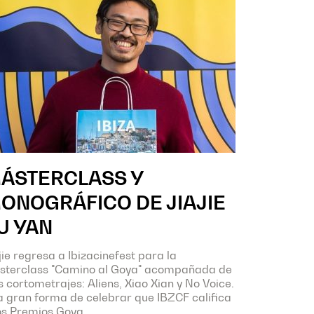
ÁSTERCLASS Y
ONOGRÁFICO DE JIAJIE
U YAN
jie regresa a Ibizacinefest para la
sterclass "Camino al Goya" acompañada de
s cortometrajes: Aliens, Xiao Xian y No Voice.
 gran forma de celebrar que IBZCF califica
os Premios Goya.