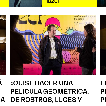
Á
«QUISE HACER UNA
E
PELÍCULA GEOMÉTRICA,
P
SA
DE ROSTROS, LUCES Y
P