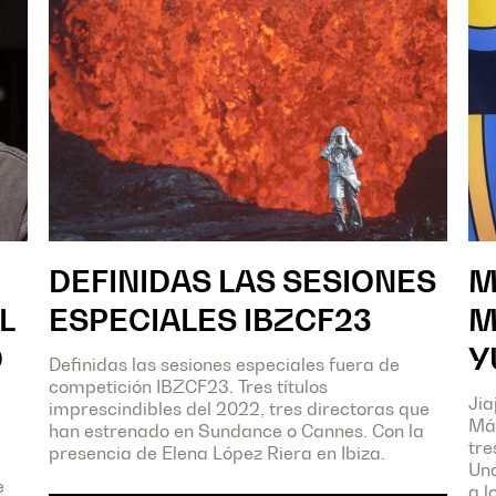
DEFINIDAS LAS SESIONES
M
L
ESPECIALES IBZCF23
M
O
Y
Definidas las sesiones especiales fuera de
competición IBZCF23. Tres títulos
Jia
imprescindibles del 2022, tres directoras que
Má
han estrenado en Sundance o Cannes. Con la
tre
presencia de Elena López Riera en Ibiza.
Una
e
a l