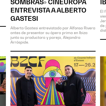
SOMBRAS» CINEUROPA
I
ENTREVISTA A ALBERTO
El 
vie
GASTESI
Jer
de 
Alberto Gastesi entrevistado por Alfonso Rivera
dis
antes de presentar su ópera prima en Ibiza
junto su productora y pareja, Alejandra
Arróspide.