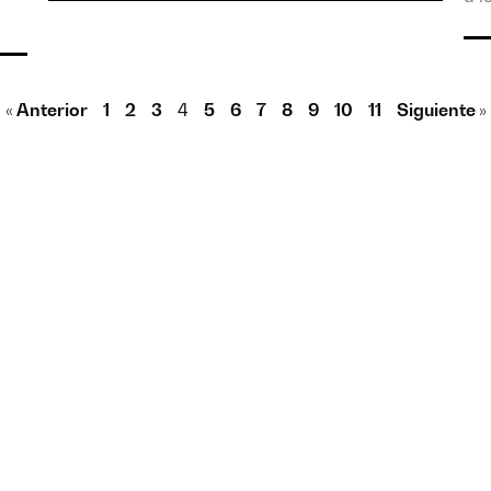
« Anterior
1
2
3
4
5
6
7
8
9
10
11
Siguiente »